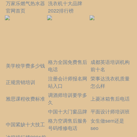
万家乐燃气热水器
洗衣机十大品牌
官网首页
2022排行榜
格力全国免费售后
成都英语培训机构
美学校学费多少钱
电话
前十名
注册会计师报名网
荣事达洗衣机质量
正规营销培训
站入口
怎么样
调酒师培训要学多
雅思课程收费标准
上菱冰箱售后电话
久
中国十大门窗品牌
平面设计师培训班
格力空调售后服务
女生做sem还是
中国紧缺十大技工
号码维修电话
seo